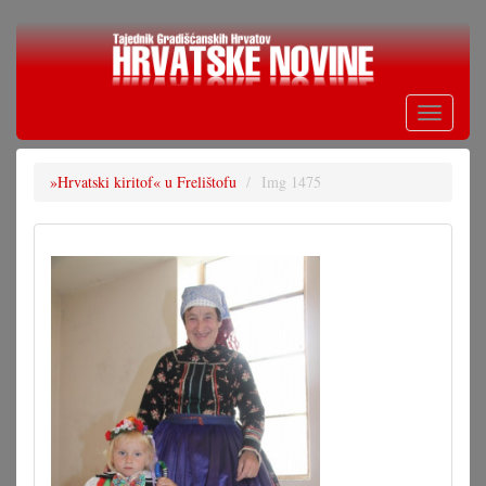
Skoči
na
glavni
sadržaj
Toggle
navigati
»Hrvatski kiritof« u Frelištofu
Img 1475