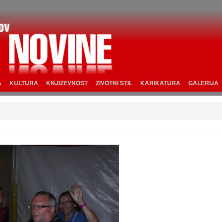
A
KULTURA
KNJIŽEVNOST
ŽIVOTNI STIL
KARIKATURA
GALERIJA