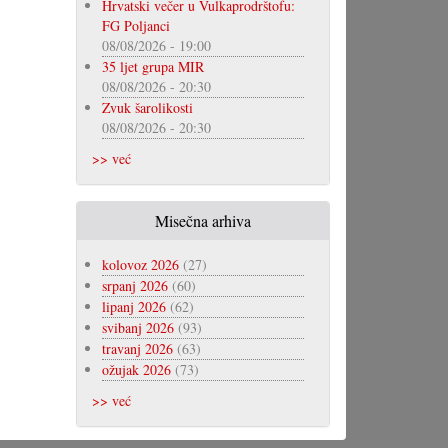
Hrvatski večer u Vulkaprodrštofu:
FG Poljanci
08/08/2026 - 19:00
35 ljet grupa MIR
08/08/2026 - 20:30
Zvuk šarolikosti
08/08/2026 - 20:30
>> već
Misečna arhiva
kolovoz 2026
(27)
srpanj 2026
(60)
lipanj 2026
(62)
svibanj 2026
(93)
travanj 2026
(63)
ožujak 2026
(73)
>> već