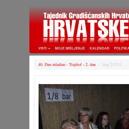
Skoči
na
glavni
sadržaj
VISTI
MOJE MIŠLJENJE
KALENDAR
POLITIK
40. Dan mladine - Trajštof - 2. dan
Img 2123 0