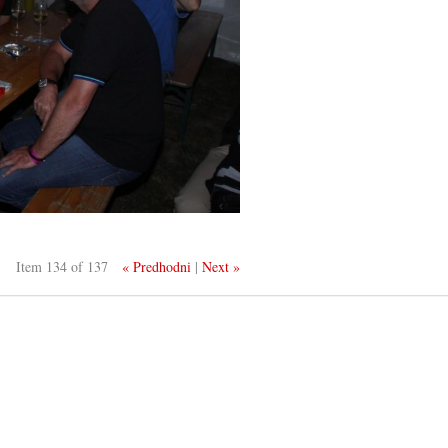
Item 134 of 137
« Predhodni
|
Next »