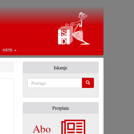
HŠTD
Iskanje
Pretraga
Pretplata
Abo