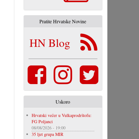
Pratite Hrvatske Novine
HN Blog
Uskoro
Hrvatski večer u Vulkaprodrštofu:
FG Poljanci
08/08/2026 - 19:00
35 ljet grupa MIR