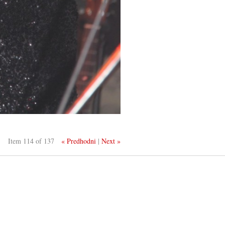
Item 114 of 137
« Predhodni
|
Next »