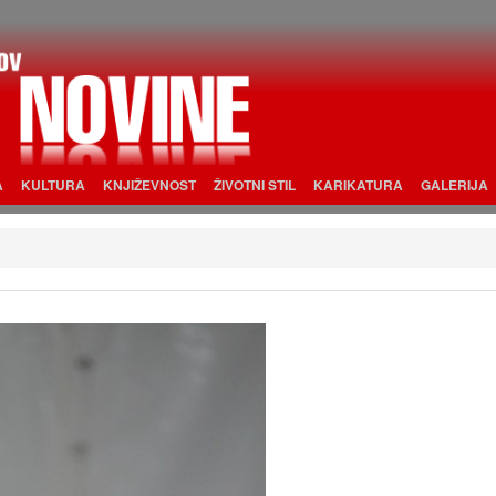
A
KULTURA
KNJIŽEVNOST
ŽIVOTNI STIL
KARIKATURA
GALERIJA