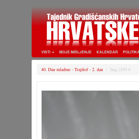
Skoči
na
glavni
sadržaj
VISTI
MOJE MIŠLJENJE
KALENDAR
POLITIK
40. Dan mladine - Trajštof - 2. dan
Img 2103 0