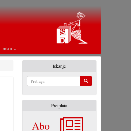
HŠTD
Iskanje
Pretraga
Pretplata
Abo