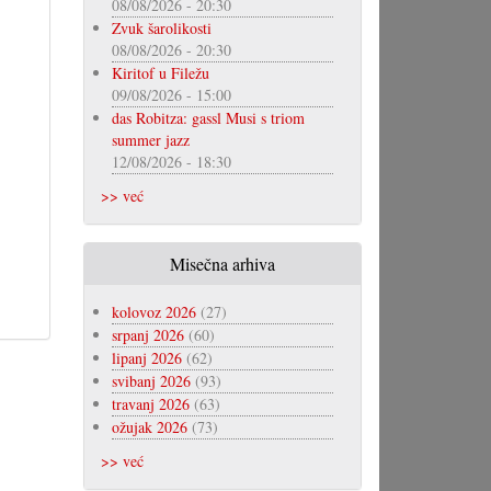
08/08/2026 - 20:30
Zvuk šarolikosti
08/08/2026 - 20:30
Kiritof u Filežu
09/08/2026 - 15:00
das Robitza: gassl Musi s triom
summer jazz
12/08/2026 - 18:30
>> već
Misečna arhiva
kolovoz 2026
(27)
srpanj 2026
(60)
lipanj 2026
(62)
svibanj 2026
(93)
travanj 2026
(63)
ožujak 2026
(73)
>> već