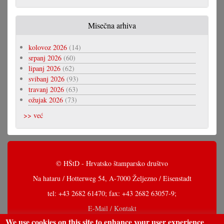
Misečna arhiva
kolovoz 2026
(14)
srpanj 2026
(60)
lipanj 2026
(62)
svibanj 2026
(93)
travanj 2026
(63)
ožujak 2026
(73)
>> već
© HŠtD - Hrvatsko štamparsko društvo
Na hataru / Hotterweg 54, A-7000 Željezno / Eisenstadt
tel: +43 2682 61470; fax: +43 2682 63057-9;
E-Mail / Kontakt
We use cookies on this site to enhance your user experience