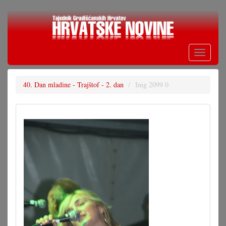
Skoči
na
glavni
sadržaj
Toggle
navigati
40. Dan mladine - Trajštof - 2. dan
Img 2099 0