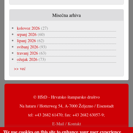
Misečna arhiva
kolovoz 2026
(27)
srpanj 2026
(60)
lipanj 2026
(62)
svibanj 2026
(93)
travanj 2026
(63)
ožujak 2026
(73)
>> već
© HŠtD - Hrvatsko štamparsko društvo
Na hataru / Hotterweg 54, A-7000 Željezno / Eisenstadt
tel: +43 2682 61470; fax: +43 2682 63057-9;
E-Mail / Kontakt
We use cookies on this site to enhance your user experience