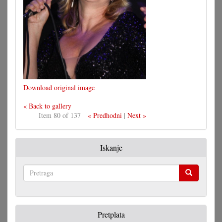
Download original image
« Back to gallery
Item 80 of 137
« Predhodni
|
Next »
Iskanje
Pretraga
Pretplata