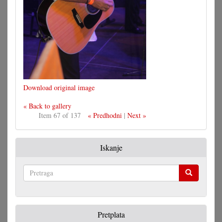
Download original image
« Back to gallery
Item 67 of 137
« Predhodni
|
Next »
Iskanje
Pretraga
Pretplata