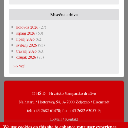
Misečna arhiva
kolovoz 2026
(27)
srpanj 2026
(60)
lipanj 2026
(62)
svibanj 2026
(93)
travanj 2026
(63)
ožujak 2026
(73)
>> već
© HŠtD - Hrvatsko štamparsko društvo
Na hataru / Hotterweg 54, A-7000 Željezno / Eisenstadt
tel: +43 2682 61470; fax: +43 2682 63057-9;
E-Mail / Kontakt
We use cookies on this site to enhance your user experience