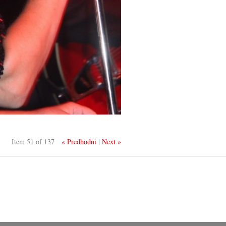
Item 51 of 137
« Predhodni
|
Next »