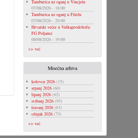
Tamburica uz oganj u Vincjetu
07/08/2026 - 18:00
Tamburica uz oganj u Filežu
07/08/2026 - 20:00
Hrvatski večer u Vulkaprodrštofu:
FG Poljanci
08/08/2026 - 19:00
>> već
Misečna arhiva
kolovoz 2026
(15)
srpanj 2026
(60)
lipanj 2026
(62)
svibanj 2026
(93)
travanj 2026
(63)
ožujak 2026
(73)
>> već