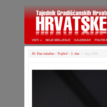
Skoči
na
glavni
sadržaj
VISTI
MOJE MIŠLJENJE
KALENDAR
POLITIK
40. Dan mladine - Trajštof - 2. dan
Img 2040