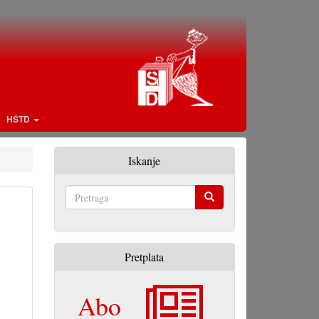
HŠTD
Iskanje
Pretraga
Pretplata
Abo