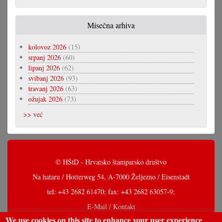
Misečna arhiva
kolovoz 2026
(15)
srpanj 2026
(60)
lipanj 2026
(62)
svibanj 2026
(93)
travanj 2026
(63)
ožujak 2026
(73)
>> već
© HŠtD - Hrvatsko štamparsko društvo
Na hataru / Hotterweg 54, A-7000 Željezno / Eisenstadt
tel: +43 2682 61470; fax: +43 2682 63057-9;
E-Mail / Kontakt
We use cookies on this site to enhance your user experience