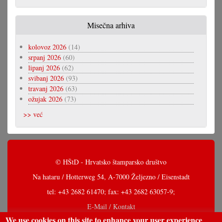
Misečna arhiva
kolovoz 2026
(14)
srpanj 2026
(60)
lipanj 2026
(62)
svibanj 2026
(93)
travanj 2026
(63)
ožujak 2026
(73)
>> već
© HŠtD - Hrvatsko štamparsko društvo
Na hataru / Hotterweg 54, A-7000 Željezno / Eisenstadt
tel: +43 2682 61470; fax: +43 2682 63057-9;
E-Mail / Kontakt
We use cookies on this site to enhance your user experience