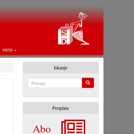
HŠTD
Iskanje
Pretraga
Pretplata
Abo