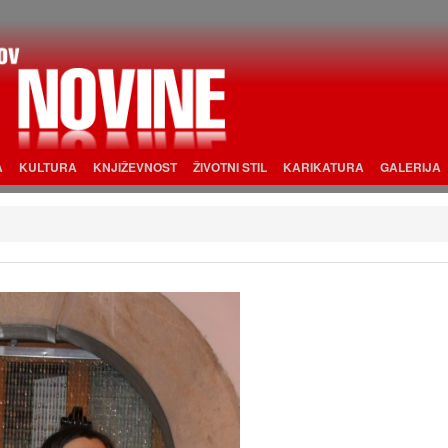
A
KULTURA
KNJIŽEVNOST
ŽIVOTNI STIL
KARIKATURA
GALERIJA