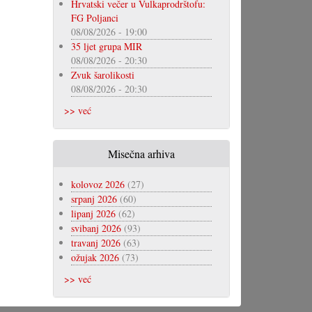
Hrvatski večer u Vulkaprodrštofu:
FG Poljanci
08/08/2026 - 19:00
35 ljet grupa MIR
08/08/2026 - 20:30
Zvuk šarolikosti
08/08/2026 - 20:30
>> već
Misečna arhiva
kolovoz 2026
(27)
srpanj 2026
(60)
lipanj 2026
(62)
svibanj 2026
(93)
travanj 2026
(63)
ožujak 2026
(73)
>> već