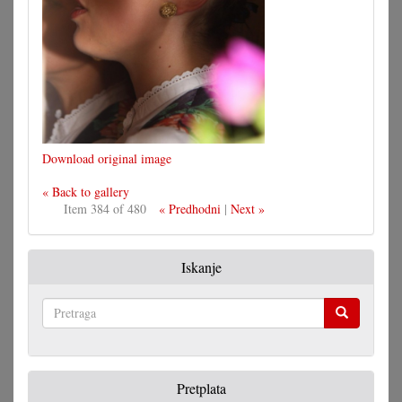
Download original image
« Back to gallery
Item 384 of 480
« Predhodni
|
Next »
Iskanje
Pretraga
Pretplata