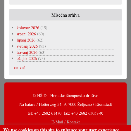
Misečna arhiva
kolovoz 2026
(15)
srpanj 2026
(60)
lipanj 2026
(62)
svibanj 2026
(93)
travanj 2026
(63)
ožujak 2026
(73)
>> već
© HŠtD - Hrvatsko štamparsko društvo
Na hataru / Hotterweg 54, A-7000 Željezno / Eisenstadt
tel: +43 2682 61470; fax: +43 2682 63057-9;
E-Mail / Kontakt
We use cookies on this site to enhance your user experience