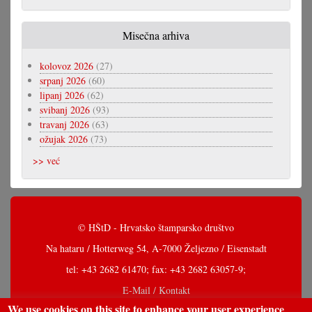
Misečna arhiva
kolovoz 2026
(27)
srpanj 2026
(60)
lipanj 2026
(62)
svibanj 2026
(93)
travanj 2026
(63)
ožujak 2026
(73)
>> već
© HŠtD - Hrvatsko štamparsko društvo
Na hataru / Hotterweg 54, A-7000 Željezno / Eisenstadt
tel: +43 2682 61470; fax: +43 2682 63057-9;
E-Mail / Kontakt
We use cookies on this site to enhance your user experience