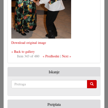
Download original image
« Back to gallery
Item 343 of 480
« Predhodni
|
Next »
Iskanje
Pretraga
Pretplata