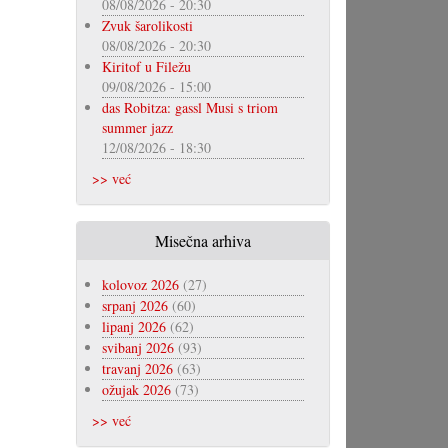
08/08/2026 - 20:30
Zvuk šarolikosti
08/08/2026 - 20:30
Kiritof u Filežu
09/08/2026 - 15:00
das Robitza: gassl Musi s triom
summer jazz
12/08/2026 - 18:30
>> već
Misečna arhiva
kolovoz 2026
(27)
srpanj 2026
(60)
lipanj 2026
(62)
svibanj 2026
(93)
travanj 2026
(63)
ožujak 2026
(73)
>> već