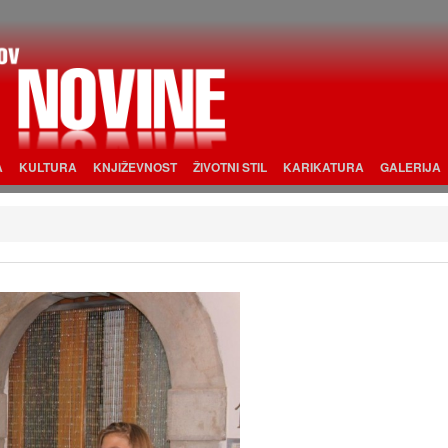
A
KULTURA
KNJIŽEVNOST
ŽIVOTNI STIL
KARIKATURA
GALERIJA