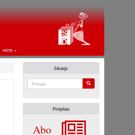
HŠTD
Iskanje
Pretraga
Pretplata
Abo