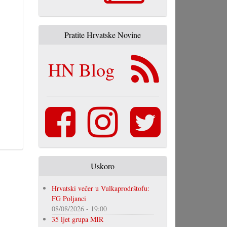
Pratite Hrvatske Novine
HN Blog
Uskoro
Hrvatski večer u Vulkaprodrštofu:
FG Poljanci
08/08/2026 - 19:00
35 ljet grupa MIR