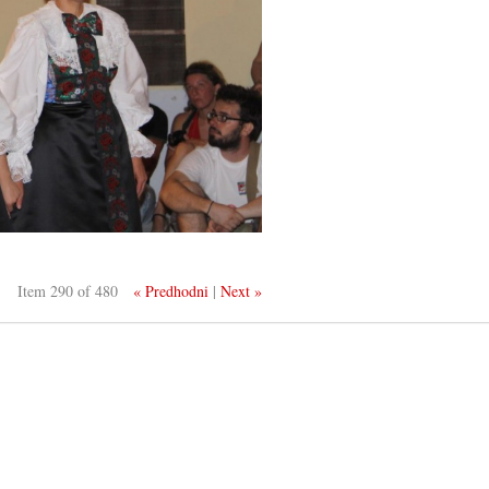
Item 290 of 480
« Predhodni
|
Next »