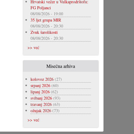
Hrvatski večer u Vulkaprodrštofu:
FG Poljanci
08/08/2026 - 19:00
35 ljet grupa MIR
08/08/2026 - 20:30
Zvuk šarolikosti
08/08/2026 - 20:30
>> već
Misečna arhiva
kolovoz 2026
(27)
srpanj 2026
(60)
lipanj 2026
(62)
svibanj 2026
(93)
travanj 2026
(63)
ožujak 2026
(73)
>> već