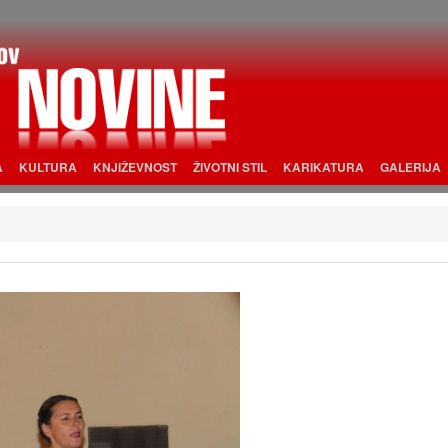
A
KULTURA
KNJIŽEVNOST
ŽIVOTNI STIL
KARIKATURA
GALERIJA