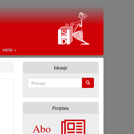
HŠTD
Iskanje
Pretraga
Pretplata
Abo