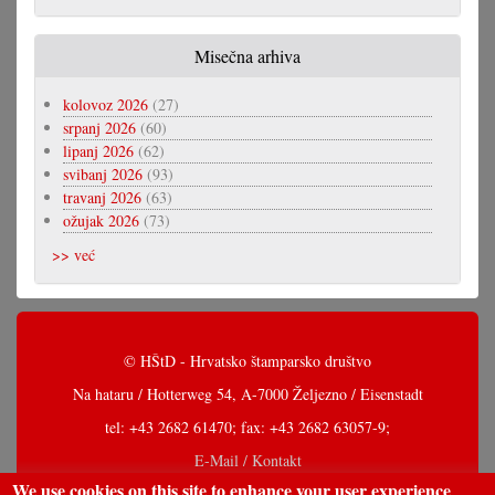
Misečna arhiva
kolovoz 2026
(27)
srpanj 2026
(60)
lipanj 2026
(62)
svibanj 2026
(93)
travanj 2026
(63)
ožujak 2026
(73)
>> već
© HŠtD - Hrvatsko štamparsko društvo
Na hataru / Hotterweg 54, A-7000 Željezno / Eisenstadt
tel: +43 2682 61470; fax: +43 2682 63057-9;
E-Mail / Kontakt
We use cookies on this site to enhance your user experience