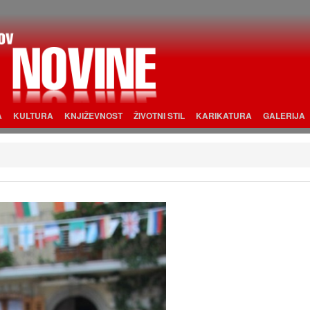
A
KULTURA
KNJIŽEVNOST
ŽIVOTNI STIL
KARIKATURA
GALERIJA