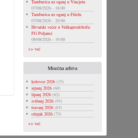
Tamburica uz oganj u Vincjetu
07/08/2026 - 18:00
Tamburica uz oganj u Filežu
07/08/2026 - 20:00
Hrvatski večer u Vulkaprodrštofu:
FG Poljanci
08/08/2026 - 19:00
>> već
Misečna arhiva
kolovoz 2026
(15)
srpanj 2026
(60)
lipanj 2026
(62)
svibanj 2026
(93)
travanj 2026
(63)
ožujak 2026
(73)
>> već