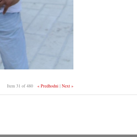
Item 31 of 480
« Predhodni
|
Next »