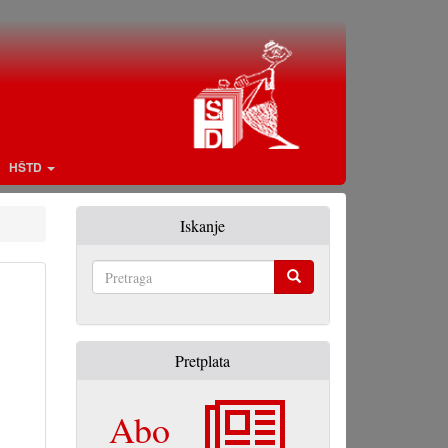
HŠTD
Iskanje
Pretraga
Pretplata
Abo