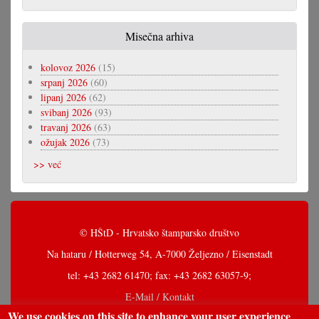
Misečna arhiva
kolovoz 2026
(15)
srpanj 2026
(60)
lipanj 2026
(62)
svibanj 2026
(93)
travanj 2026
(63)
ožujak 2026
(73)
>> već
© HŠtD - Hrvatsko štamparsko društvo
Na hataru / Hotterweg 54, A-7000 Željezno / Eisenstadt
tel: +43 2682 61470; fax: +43 2682 63057-9;
E-Mail / Kontakt
We use cookies on this site to enhance your user experience