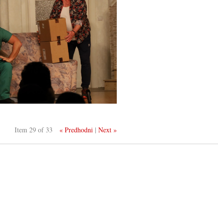
Item 29 of 33
« Predhodni
|
Next »