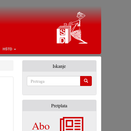
HŠTD
Iskanje
Pretraga
Pretplata
Abo