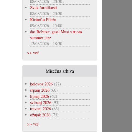
08/08/2026 - 20:30
Zvuk šarolikosti
08/08/2026 - 20:30
Kiritof u Filežu
09/08/2026 - 15:00
das Robitza: gassl Musi s triom
summer jazz
12/08/2026 - 18:30
>> već
Misečna arhiva
kolovoz 2026
(27)
srpanj 2026
(60)
lipanj 2026
(62)
svibanj 2026
(93)
travanj 2026
(63)
ožujak 2026
(73)
>> već