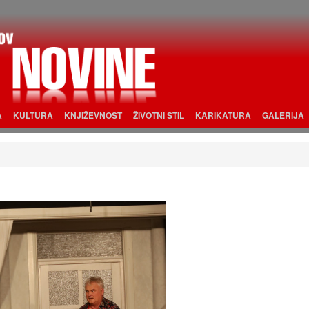
A
KULTURA
KNJIŽEVNOST
ŽIVOTNI STIL
KARIKATURA
GALERIJA