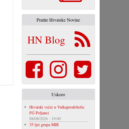
Pratite Hrvatske Novine
HN Blog
Uskoro
Hrvatski večer u Vulkaprodrštofu:
FG Poljanci
08/08/2026 - 19:00
35 ljet grupa MIR