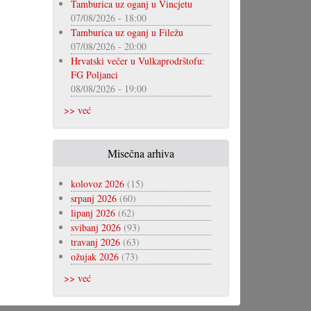
Tamburica uz oganj u Vincjetu
07/08/2026 - 18:00
Tamburica uz oganj u Filežu
07/08/2026 - 20:00
Hrvatski večer u Vulkaprodrštofu:
FG Poljanci
08/08/2026 - 19:00
>> već
Misečna arhiva
kolovoz 2026
(15)
srpanj 2026
(60)
lipanj 2026
(62)
svibanj 2026
(93)
travanj 2026
(63)
ožujak 2026
(73)
>> već