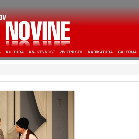
A
KULTURA
KNJIŽEVNOST
ŽIVOTNI STIL
KARIKATURA
GALERIJA