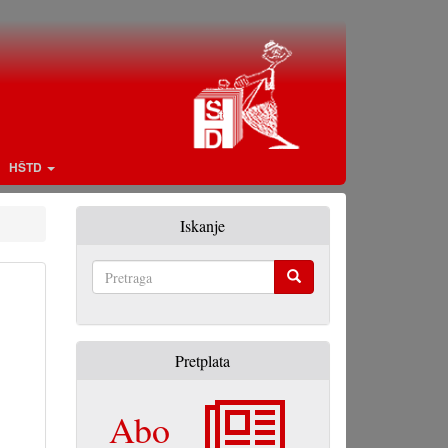
HŠTD
Iskanje
Pretraga
Pretplata
Abo