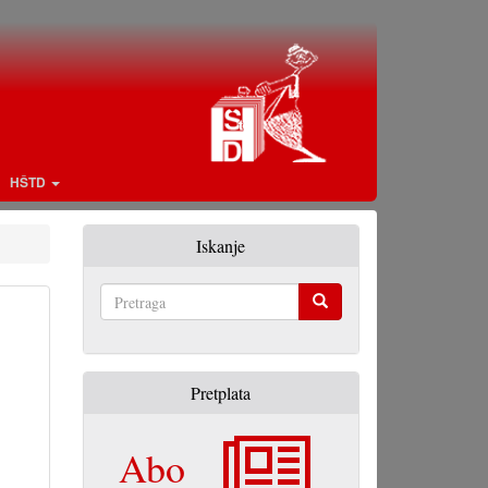
HŠTD
Iskanje
Pretraga
Pretplata
Abo