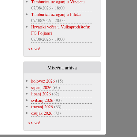
Tamburica uz oganj u Vincjetu
07/08/2026 - 18:00
Tamburica uz oganj u Filežu
07/08/2026 - 20:00
Hrvatski večer u Vulkaprodrštofu:
FG Poljanci
08/08/2026 - 19:00
>> već
Misečna arhiva
kolovoz 2026
(15)
srpanj 2026
(60)
lipanj 2026
(62)
svibanj 2026
(93)
travanj 2026
(63)
ožujak 2026
(73)
>> već