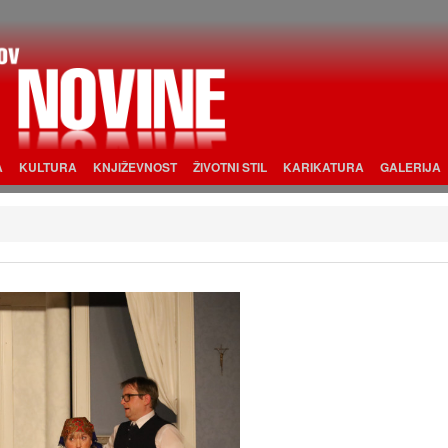
A
KULTURA
KNJIŽEVNOST
ŽIVOTNI STIL
KARIKATURA
GALERIJA