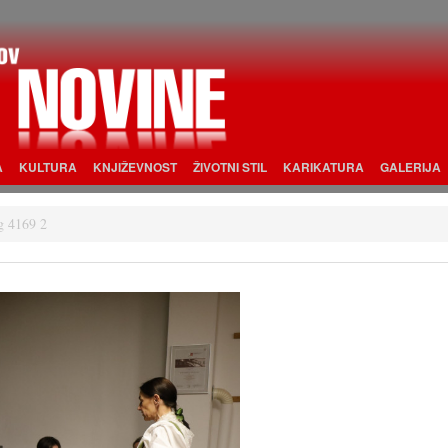
A
KULTURA
KNJIŽEVNOST
ŽIVOTNI STIL
KARIKATURA
GALERIJA
g 4169 2