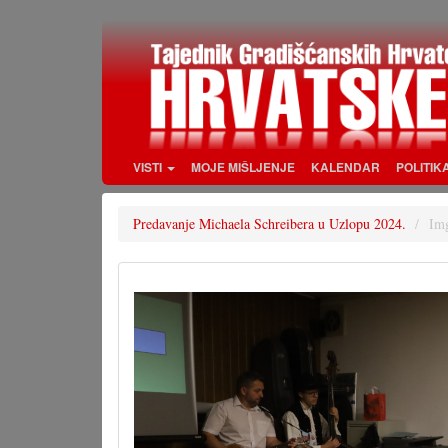
Skoči
na
glavni
sadržaj
VISTI
MOJE MIŠLJENJE
KALENDAR
POLITIK
Predavanje Michaela Schreibera u Uzlopu 2024.
Im