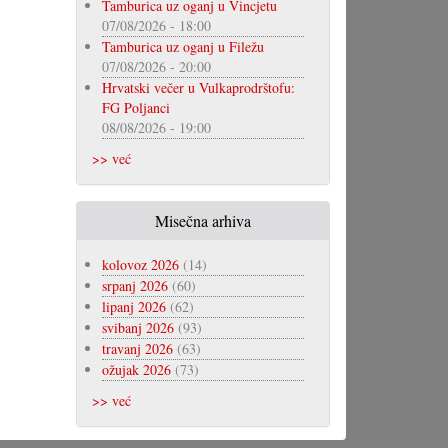
Tamburica uz oganj u Vincjetu
07/08/2026 - 18:00
Tamburica uz oganj u Filežu
07/08/2026 - 20:00
Hrvatski večer u Vulkaprodrštofu:
FG Poljanci
08/08/2026 - 19:00
>> već
Misečna arhiva
kolovoz 2026
(14)
srpanj 2026
(60)
lipanj 2026
(62)
svibanj 2026
(93)
travanj 2026
(63)
ožujak 2026
(73)
>> već