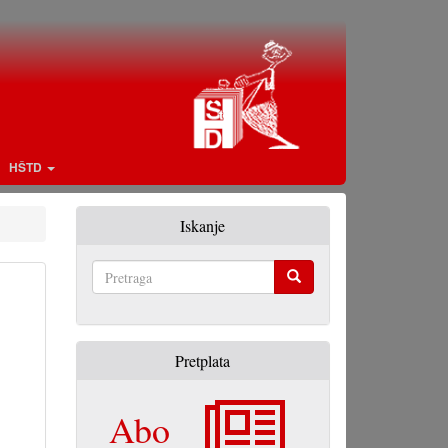
HŠTD
Iskanje
Pretraga
Pretplata
Abo