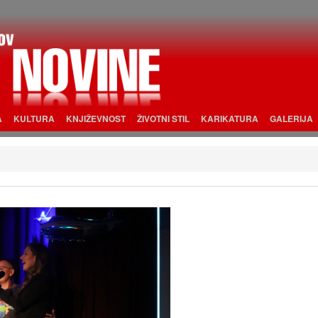
A
KULTURA
KNJIŽEVNOST
ŽIVOTNI STIL
KARIKATURA
GALERIJA