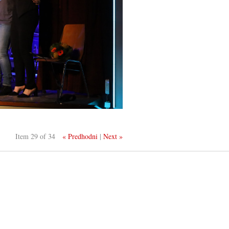
Item 29 of 34
« Predhodni
|
Next »