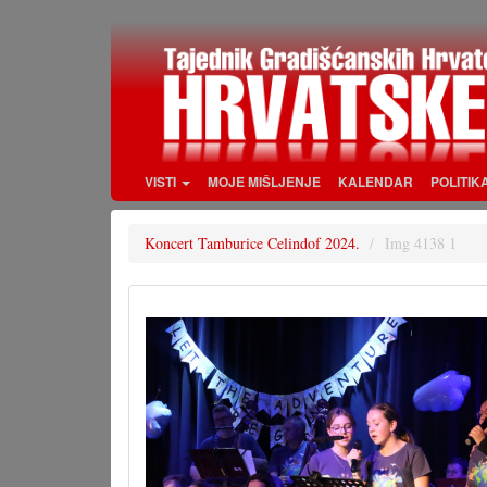
Skoči
na
glavni
sadržaj
VISTI
MOJE MIŠLJENJE
KALENDAR
POLITIK
Koncert Tamburice Celindof 2024.
Img 4138 1