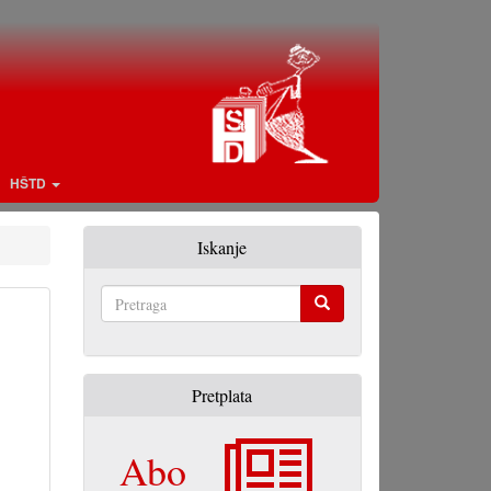
HŠTD
Iskanje
Pretraga
Pretplata
Abo