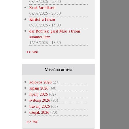
08/08/2026 - 20:30
Zvuk šarolikosti
08/08/2026 - 20:30
Kiritof u Filežu
09/08/2026 - 15:00
das Robitza: gassl Musi s triom
summer jazz
12/08/2026 - 18:30
>> već
Misečna arhiva
kolovoz 2026
(27)
srpanj 2026
(60)
lipanj 2026
(62)
svibanj 2026
(93)
travanj 2026
(63)
ožujak 2026
(73)
>> već