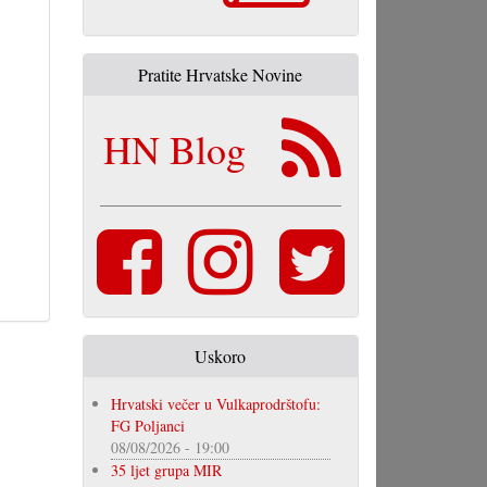
Pratite Hrvatske Novine
HN Blog
Uskoro
Hrvatski večer u Vulkaprodrštofu:
FG Poljanci
08/08/2026 - 19:00
35 ljet grupa MIR