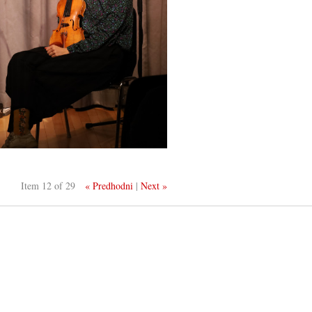
Item 12 of 29
« Predhodni
|
Next »