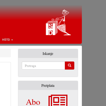
HŠTD
Iskanje
Pretraga
Pretplata
Abo