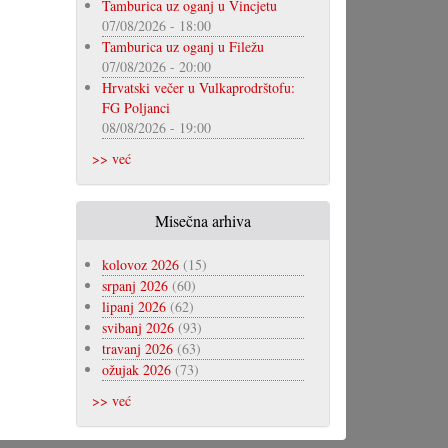
Tamburica uz oganj u Vincjetu
07/08/2026 - 18:00
Tamburica uz oganj u Filežu
07/08/2026 - 20:00
Hrvatski večer u Vulkaprodrštofu:
FG Poljanci
08/08/2026 - 19:00
>> već
Misečna arhiva
kolovoz 2026
(15)
srpanj 2026
(60)
lipanj 2026
(62)
svibanj 2026
(93)
travanj 2026
(63)
ožujak 2026
(73)
>> već