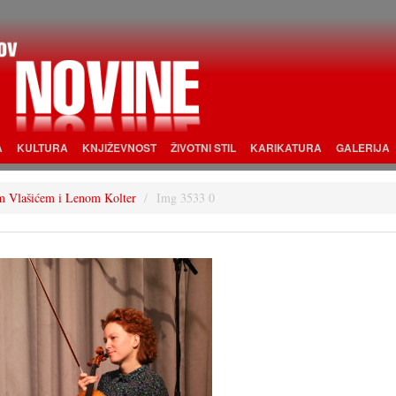
A
KULTURA
KNJIŽEVNOST
ŽIVOTNI STIL
KARIKATURA
GALERIJA
m Vlašićem i Lenom Kolter
Img 3533 0