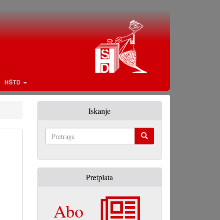
HŠTD
Iskanje
Pretraga
Pretplata
Abo