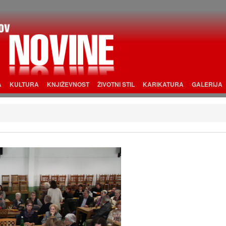
A
KULTURA
KNJIŽEVNOST
ŽIVOTNI STIL
KARIKATURA
GALERIJA