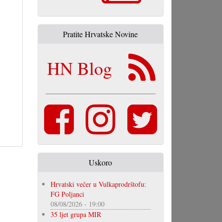
Pratite Hrvatske Novine
HN Blog
Uskoro
Hrvatski večer u Vulkaprodrštofu:
FG Poljanci
08/08/2026 - 19:00
35 ljet grupa MIR