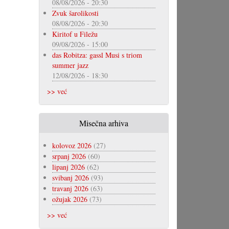
08/08/2026 - 20:30
Zvuk šarolikosti
08/08/2026 - 20:30
Kiritof u Filežu
09/08/2026 - 15:00
das Robitza: gassl Musi s triom
summer jazz
12/08/2026 - 18:30
>> već
Misečna arhiva
kolovoz 2026
(27)
srpanj 2026
(60)
lipanj 2026
(62)
svibanj 2026
(93)
travanj 2026
(63)
ožujak 2026
(73)
>> već