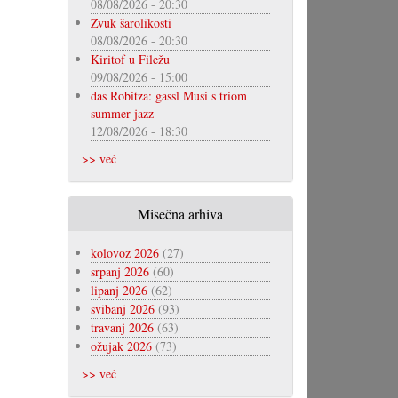
08/08/2026 - 20:30
Zvuk šarolikosti
08/08/2026 - 20:30
Kiritof u Filežu
09/08/2026 - 15:00
das Robitza: gassl Musi s triom
summer jazz
12/08/2026 - 18:30
>> već
Misečna arhiva
kolovoz 2026
(27)
srpanj 2026
(60)
lipanj 2026
(62)
svibanj 2026
(93)
travanj 2026
(63)
ožujak 2026
(73)
>> već