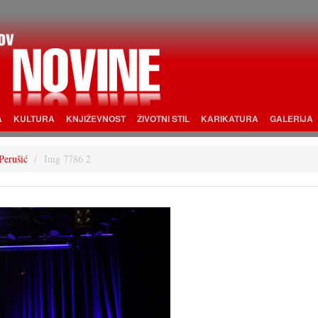
A
KULTURA
KNJIŽEVNOST
ŽIVOTNI STIL
KARIKATURA
GALERIJA
Perušić
Img 7786 2