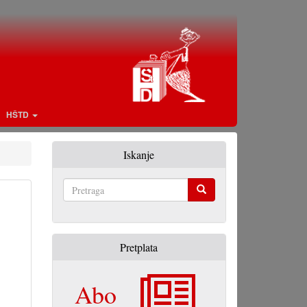
HŠTD
Iskanje
Pretraga
Pretplata
Abo