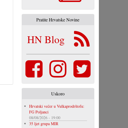
Pratite Hrvatske Novine
HN Blog
Uskoro
Hrvatski večer u Vulkaprodrštofu:
FG Poljanci
08/08/2026 - 19:00
35 ljet grupa MIR