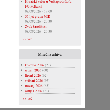
Hrvatski večer u Vulkaprodrštofu:
FG Poljanci
08/08/2026 - 19:00
35 ljet grupa MIR
08/08/2026 - 20:30
Zvuk šarolikosti
08/08/2026 - 20:30
>> već
Misečna arhiva
kolovoz 2026
(27)
srpanj 2026
(60)
lipanj 2026
(62)
svibanj 2026
(93)
travanj 2026
(63)
ožujak 2026
(73)
>> već