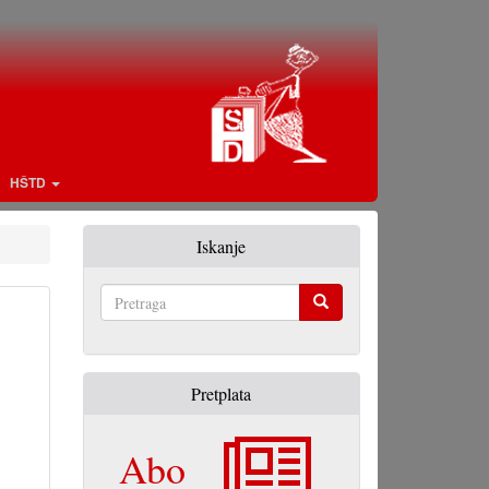
HŠTD
Iskanje
Pretraga
Pretplata
Abo