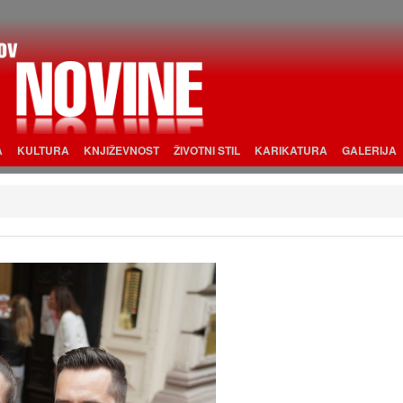
A
KULTURA
KNJIŽEVNOST
ŽIVOTNI STIL
KARIKATURA
GALERIJA