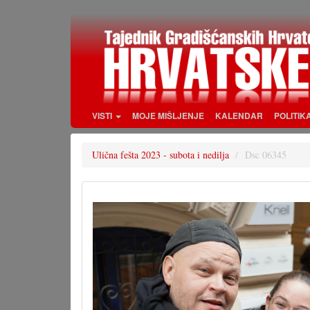
Skoči
na
glavni
sadržaj
VISTI
MOJE MIŠLJENJE
KALENDAR
POLITIK
Ulična fešta 2023 - subota i nedilja
Dsc 06345