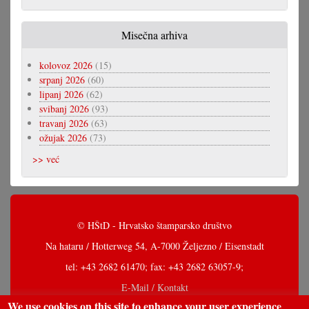
Misečna arhiva
kolovoz 2026
(15)
srpanj 2026
(60)
lipanj 2026
(62)
svibanj 2026
(93)
travanj 2026
(63)
ožujak 2026
(73)
>> već
© HŠtD - Hrvatsko štamparsko društvo
Na hataru / Hotterweg 54, A-7000 Željezno / Eisenstadt
tel: +43 2682 61470; fax: +43 2682 63057-9;
E-Mail / Kontakt
We use cookies on this site to enhance your user experience