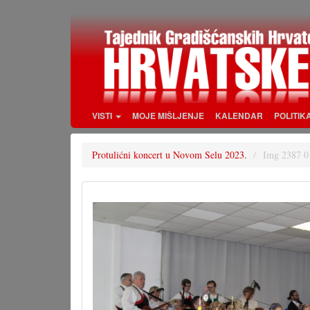
Skoči
na
glavni
sadržaj
VISTI
MOJE MIŠLJENJE
KALENDAR
POLITIK
Protulićni koncert u Novom Selu 2023.
Img 2387 0