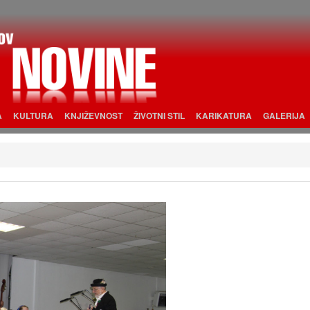
A
KULTURA
KNJIŽEVNOST
ŽIVOTNI STIL
KARIKATURA
GALERIJA