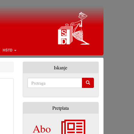
HŠTD
Iskanje
Pretraga
Pretplata
Abo