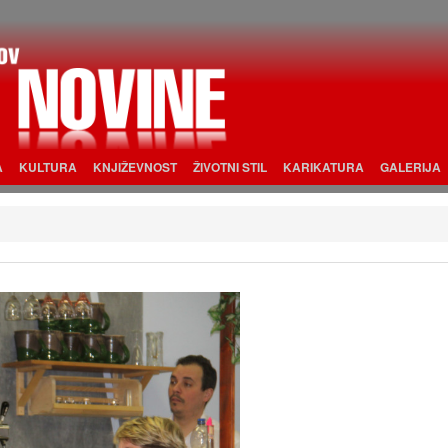
A
KULTURA
KNJIŽEVNOST
ŽIVOTNI STIL
KARIKATURA
GALERIJA