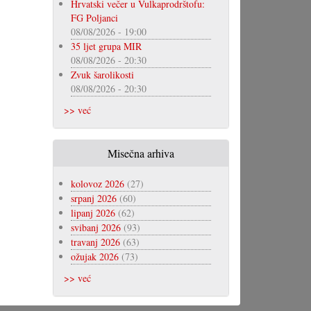
Hrvatski večer u Vulkaprodrštofu:
FG Poljanci
08/08/2026 - 19:00
35 ljet grupa MIR
08/08/2026 - 20:30
Zvuk šarolikosti
08/08/2026 - 20:30
>> već
Misečna arhiva
kolovoz 2026
(27)
srpanj 2026
(60)
lipanj 2026
(62)
svibanj 2026
(93)
travanj 2026
(63)
ožujak 2026
(73)
>> već