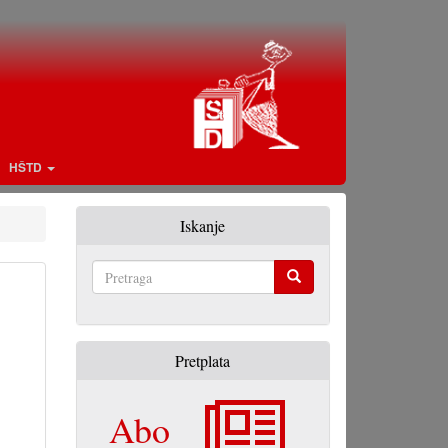
HŠTD
Iskanje
Pretraga
Pretplata
Abo