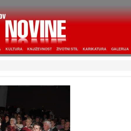
A
KULTURA
KNJIŽEVNOST
ŽIVOTNI STIL
KARIKATURA
GALERIJA