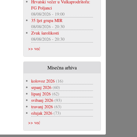
Hrvatski večer u Vulkaprodrštofu:
FG Poljanci
08/08/2026 - 19:00
35 ljet grupa MIR
08/08/2026 - 20:30
Zvuk šarolikosti
08/08/2026 - 20:30
>> već
Misečna arhiva
kolovoz 2026
(16)
srpanj 2026
(60)
lipanj 2026
(62)
svibanj 2026
(93)
travanj 2026
(63)
ožujak 2026
(73)
>> već