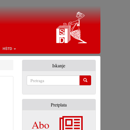
HŠTD
Iskanje
Pretraga
Pretplata
Abo