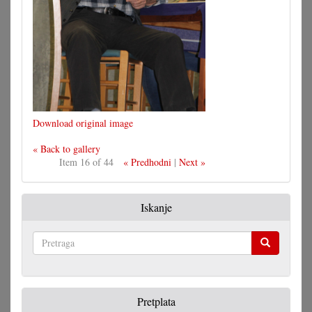
Download original image
« Back to gallery
Item 16 of 44
« Predhodni
|
Next »
Iskanje
Pretraga
Pretplata