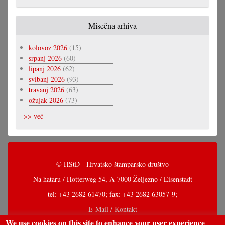
Misečna arhiva
kolovoz 2026
(15)
srpanj 2026
(60)
lipanj 2026
(62)
svibanj 2026
(93)
travanj 2026
(63)
ožujak 2026
(73)
>> već
© HŠtD - Hrvatsko štamparsko društvo
Na hataru / Hotterweg 54, A-7000 Željezno / Eisenstadt
tel: +43 2682 61470; fax: +43 2682 63057-9;
E-Mail / Kontakt
We use cookies on this site to enhance your user experience