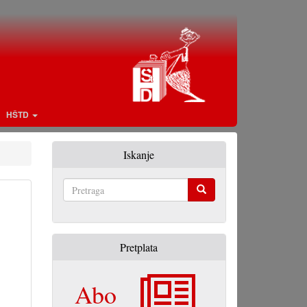
HŠTD
Iskanje
Pretraga
Pretplata
Abo