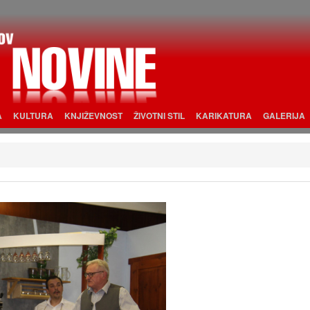
A
KULTURA
KNJIŽEVNOST
ŽIVOTNI STIL
KARIKATURA
GALERIJA