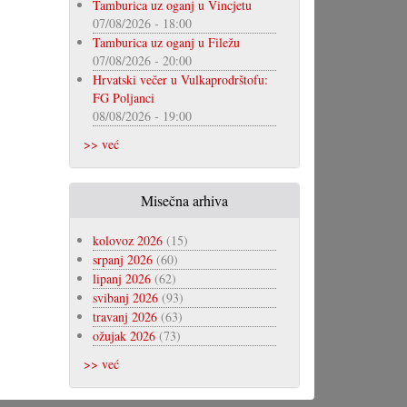
Tamburica uz oganj u Vincjetu
07/08/2026 - 18:00
Tamburica uz oganj u Filežu
07/08/2026 - 20:00
Hrvatski večer u Vulkaprodrštofu:
FG Poljanci
08/08/2026 - 19:00
>> već
Misečna arhiva
kolovoz 2026
(15)
srpanj 2026
(60)
lipanj 2026
(62)
svibanj 2026
(93)
travanj 2026
(63)
ožujak 2026
(73)
>> već