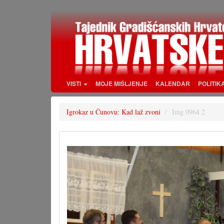
Skoči
na
glavni
sadržaj
VISTI
MOJE MIŠLJENJE
KALENDAR
POLITIK
Igrokaz u Čunovu: Kad laž zvoni
Img 0964 2