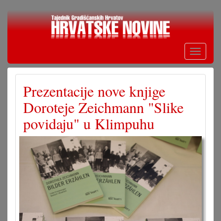
Skoči
na
glavni
sadržaj
Toggle
navigati
Prezentacije nove knjige
Doroteje Zeichmann "Slike
povidaju" u Klimpuhu