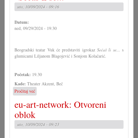
uto, 10/09/2024 - 09:16
Datum:
ned, 09/29/2024 - 19:30
Beogradski teatar Vuk će predstaviti igrokaz
Sećaš li se...
s
glumicami Liljanom Blagojević i Sonjom Kolačarić.
Početak:
19.30
Kade:
Theater Akzent, Beč
Pročitaj već
o
Beogradski
eu-art-network: Otvoreni
teatar
Vuk:
oblok
"Sećaš
li
uto, 10/09/2024 - 09:23
se..."