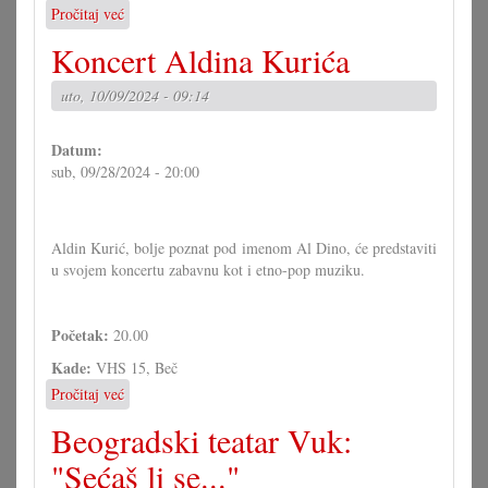
Pročitaj već
o
13.
Koncert Aldina Kurića
koncert
mladih
uto, 10/09/2024 - 09:14
bečkih
muzičara
iz
Datum:
čitavog
sub, 09/28/2024 - 20:00
sv(ij)eta
Aldin Kurić, bolje poznat pod imenom Al Dino, će predstaviti
u svojem koncertu zabavnu kot i etno-pop muziku.
Početak:
20.00
Kade:
VHS 15, Beč
Pročitaj već
o
Koncert
Beogradski teatar Vuk:
Aldina
Kurića
"Sećaš li se..."