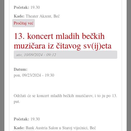
Početak:
19.30
Kade:
Theater Akzent, Beč
Pročitaj već
o
Koncert
13. koncert mladih bečkih
grupe
Galija
muzičara iz čitavog sv(ij)eta
uto, 10/09/2024 - 09:12
Datum:
pon, 09/23/2024 - 19:30
Održati će se koncert mladih bečkih muzičarov, i to ju po 13.
put.
Početak:
19.30
Kade:
Bank Austria Salon u Staroj vijećnici, Beč