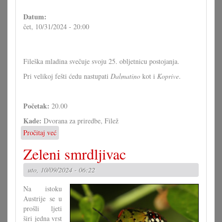
umjetničkog
simpozija
Datum:
eu-
čet, 10/31/2024 - 20:00
art-
network
Fileška mladina svečuje svoju 25. obljetnicu postojanja.
Pri velikoj fešti ćedu nastupati
Dalmatino
kot i
Koprive
.
Početak:
20.00
Kade:
Dvorana za priredbe, Filež
Pročitaj već
o
25
Zeleni smrdljivac
ljet
Mladina
uto, 10/09/2024 - 06:22
Filež
Na istoku
Austrije se u
prošli ljeti
širi jedna vrst