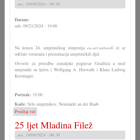
uto, 10/09/2024 - 09:26
Datum:
sub, 09/21/2024 - 19:00
Na koncu 24. umjetničkog simpozija
eu-art-network
će se
održati vernisaža i prezentacija umjetničkih djel.
Otvoriti će priredbu zemaljski poglavar Gradišća a med
umjetniki su ljetos i Wolfgang A. Horwath i Klaus Ludwig
Kerstinger.
Početak:
19.00
Kade:
Selo umjetnikov, Neumarkt an der Raab
Pročitaj već
o
Vernisaža
25 ljet Mladina Filež
i
prezentacija
uto, 10/09/2024 - 06:30
24.