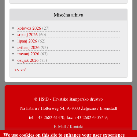
Misečna arhiva
kolovoz 2026
(27)
srpanj 2026
(60)
lipanj 2026
(62)
svibanj 2026
(93)
travanj 2026
(63)
ožujak 2026
(73)
>> već
© HŠtD - Hrvatsko štamparsko društvo
Na hataru / Hotterweg 54, A-7000 Željezno / Eisenstadt
tel: +43 2682 61470; fax: +43 2682 63057-9;
E-Mail / Kontakt
We use cookies on this site to enhance your user experience