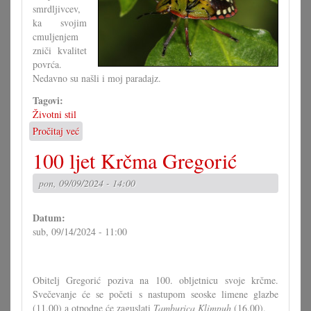
smrdljivcev,
ka svojim
cmuljenjem
zniči kvalitet
povrća.
Nedavno su našli i moj paradajz.
Tagovi:
Životni stil
Pročitaj već
o
Zeleni
100 ljet Krčma Gregorić
smrdljivac
pon, 09/09/2024 - 14:00
Datum:
sub, 09/14/2024 - 11:00
Obitelj Gregorić poziva na 100. obljetnicu svoje krčme.
Svečevanje će se početi s nastupom seoske limene glazbe
(11.00) a otpodne će zaguslati
Tamburica Klimpuh
(16.00).