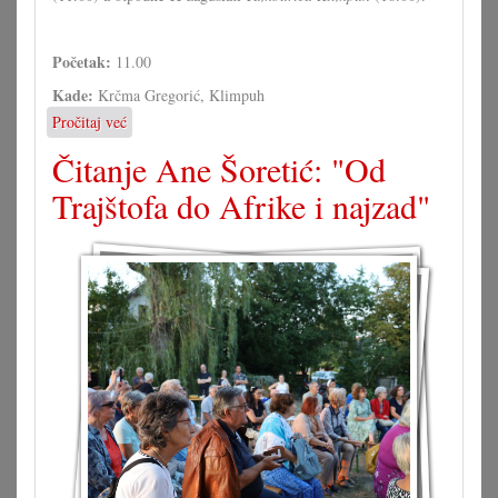
Početak:
11.00
Kade:
Krčma Gregorić, Klimpuh
Pročitaj već
o
100
Čitanje Ane Šoretić: "Od
ljet
Krčma
Trajštofa do Afrike i najzad"
Gregorić