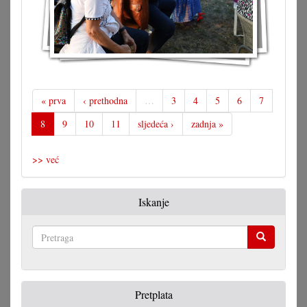
« prva
‹ prethodna
…
3
4
5
6
7
8
9
10
11
sljedeća ›
zadnja »
>> već
Iskanje
Pretraga
Pretplata