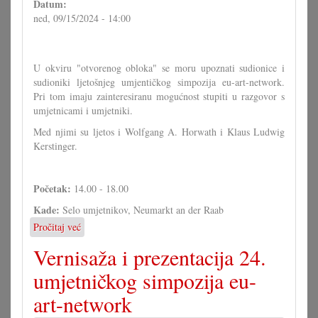
Datum:
ned, 09/15/2024 - 14:00
U okviru "otvorenog obloka" se moru upoznati sudionice i
sudioniki ljetošnjeg umjentičkog simpozija eu-art-network.
Pri tom imaju zainteresiranu mogućnost stupiti u razgovor s
umjetnicami i umjetniki.
Med njimi su ljetos i Wolfgang A. Horwath i Klaus Ludwig
Kerstinger.
Početak:
14.00 - 18.00
Kade:
Selo umjetnikov, Neumarkt an der Raab
Pročitaj već
o
eu-
Vernisaža i prezentacija 24.
art-
network:
umjetničkog simpozija eu-
Otvoreni
art-network
oblok