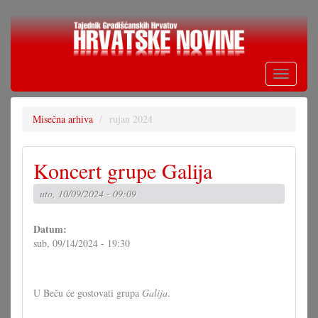
Skoči
na
glavni
sadržaj
Toggle
navigati
Misečna arhiva
rujan 2024
Koncert grupe Galija
uto, 10/09/2024 - 09:09
Datum:
sub, 09/14/2024 - 19:30
U Beču će gostovati grupa
Galija
.