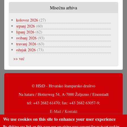
Misečna arhiva
kolovoz 2026
(27)
srpanj 2026
(60)
lipanj 2026
(62)
svibanj 2026
(93)
travanj 2026
(63)
ožujak 2026
(73)
>> već
© HŠtD - Hrvatsko štamparsko društvo
Na hataru / Hotterweg 54, A-7000 Željezno / Eisenstadt
tel: +43 2682 61470; fax: +43 2682 63057-9;
E-Mail / Kontakt
We use cookies on this site to enhance your user experience
By clicking any link on this page you are giving your consent for us to set cookies.