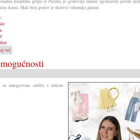
ionalna kazališna grupa iz Pečuha je gostovala šalnim igrokazom prošlu nedi
nom domu. Mali broj gostov je doživio vrhunsku glumu.
i:
šće
a
f
ikar
taj već
o
Igrokaz
 mogućnosti
»Soboslikar«
u
Koljnofu
, za mnogovrsne outfite s nekom