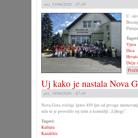
uto, 23/06/2026 - 07:09
U okvi
Bizonj
Putuju
Tagov
Vjera
Dica
Hrvats
Dičje 
Proči
Uj kako je nastala Nova 
pet, 19/06/2026 - 07:49
Nova Gora svečuje ljetos 450 ljet od prvoga imenovanja
sela se je posvetilo toj temi u komediji „Ujhegy”.
Tagovi:
Kultura
Kazališće