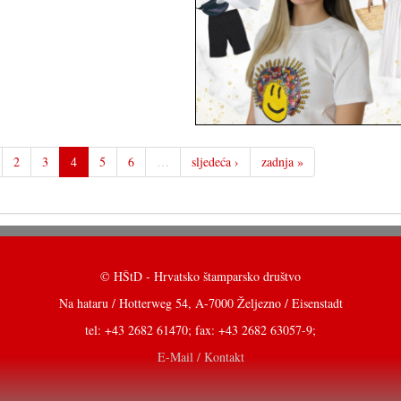
2
3
4
5
6
…
sljedeća ›
zadnja »
© HŠtD - Hrvatsko štamparsko društvo
Na hataru / Hotterweg 54, A-7000 Željezno / Eisenstadt
tel: +43 2682 61470; fax: +43 2682 63057-9;
E-Mail / Kontakt