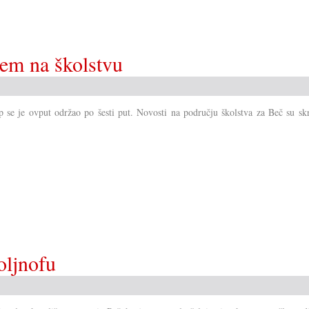
era
u
Savjetu!?
ćem na školstvu
 se je ovput održao po šesti put. Novosti na području školstva za Beč su skr
oljnofu