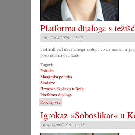
Platforma dijaloga s težiš
sri, 17/06/2026 - 11:32
Sastanak parlamentarnoga zastupničtva i narodnih grup
pozornost na ovu temu.
Tagovi:
Politika
Manjinska politika
Školstvo
Hrvatsko školstvo u Beču
Platforma dijaloga
Pročitaj već
o
Platforma
Igrokaz »Soboslikar« u K
dijaloga
s
ned, 14/06/2026 - 12:18
težišćem
na