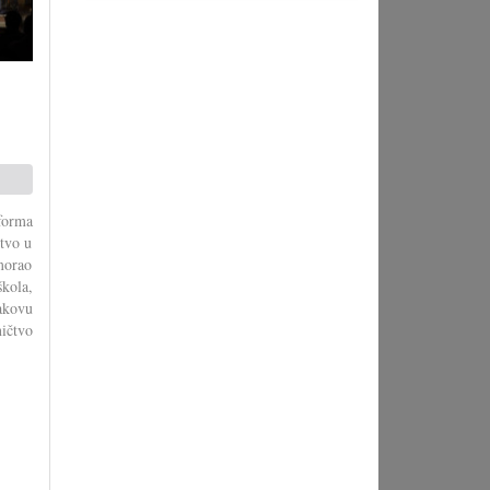
forma
stvo u
morao
škola,
akovu
ičtvo