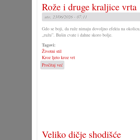
Rože i druge kraljice vrta
grupa
za
uto, 23/06/2026 - 07:11
novi
zakon
Gdo se boji, da ruže nimaju dovoljno efekta na okolicu, 
„ružu”. Bušin cvate i dahne skoro bolje.
Tagovi:
Životni stil
Kroz ljeto kroz vrt
Pročitaj već
o
Rože
i
druge
kraljice
vrta
Veliko dičje shodišće