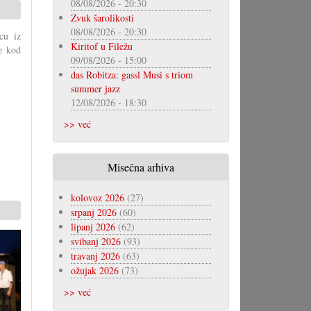
08/08/2026 - 20:30
Zvuk šarolikosti
08/08/2026 - 20:30
cu iz
Kiritof u Filežu
e kod
09/08/2026 - 15:00
das Robitza: gassl Musi s triom
summer jazz
12/08/2026 - 18:30
>> već
Misečna arhiva
kolovoz 2026
(27)
srpanj 2026
(60)
lipanj 2026
(62)
svibanj 2026
(93)
travanj 2026
(63)
ožujak 2026
(73)
>> već