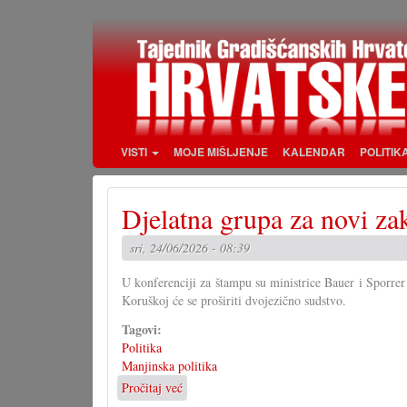
Skoči
na
glavni
sadržaj
VISTI
MOJE MIŠLJENJE
KALENDAR
POLITIK
Djelatna grupa za novi za
sri, 24/06/2026 - 08:39
U konferenciji za štampu su ministrice Bauer i Sporrer
Koruškoj će se proširiti dvojezično sudstvo.
Tagovi:
Politika
Manjinska politika
Pročitaj već
o
Djelatna