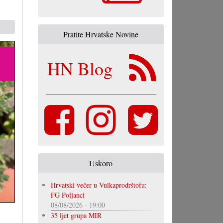
Pratite Hrvatske Novine
HN Blog
Uskoro
Hrvatski večer u Vulkaprodrštofu:
FG Poljanci
08/08/2026 - 19:00
35 ljet grupa MIR