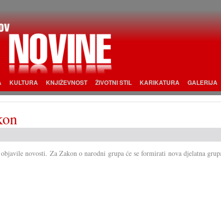
A
KULTURA
KNJIŽEVNOST
ŽIVOTNI STIL
KARIKATURA
GALERIJA
kon
 objavile novosti. Za Zakon o narodni grupa će se formirati nova djelatna grup