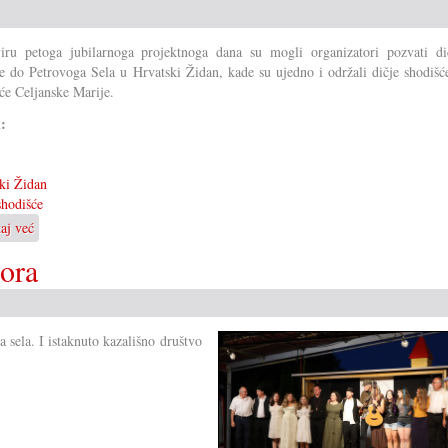
ru petoga jubilarnoga projektnoga dana su mogli organizatori pozvati di
e do Petrovoga Sela u Hrvatski Židan, kade su ujedno i održali dičje shodišć
će Celjanske Marije.
i:
ki Židan
shodišće
taj već
o
Veliko
Gora
dičje
shodišće
 sela. I istaknuto kazališno društvo