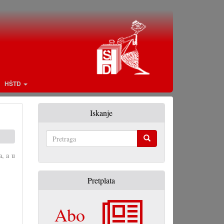
HŠTD
Iskanje
Pretraga
a, a u
Pretplata
Abo