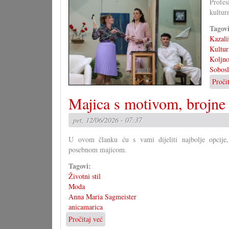
Profes
školstvu
kultur
Tagov
Kazali
Kultur
Koljno
Sobosl
Proči
Majica s motivom, brojne
pet, 12/06/2026 - 07:37
U ovom članku ću s vami dijeliti najbolje opcije
posebnom majicom.
Tagovi:
Životni stil
Moda
Anna Maria Sagmeister
anicamarica
Pročitaj već
o