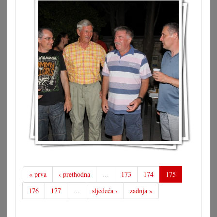
« prva
‹ prethodna
…
173
174
175
176
177
…
sljedeća ›
zadnja »