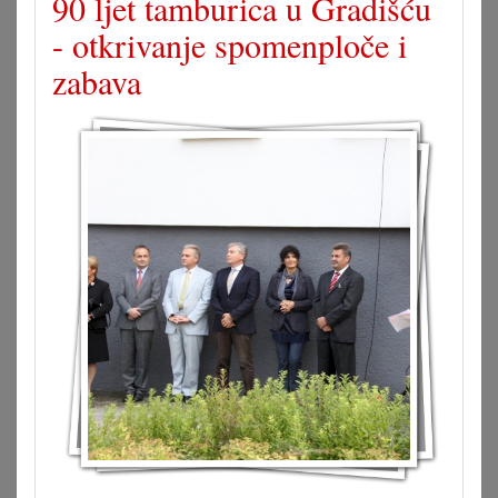
90 ljet tamburica u Gradišću
- otkrivanje spomenploče i
zabava