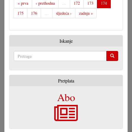
« prva
‹ prethodna
…
172
173
174
175
176
…
sljedeća ›
zadnja »
Iskanje
Pretraga
Pretplata
Abo