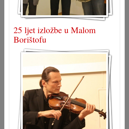
25 ljet izložbe u Malom
Borištofu