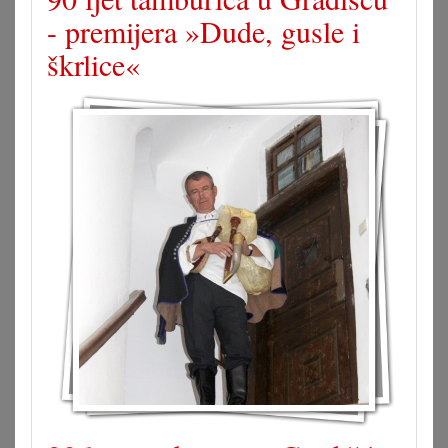
- premijera »Dude, gusle i
škrlice«