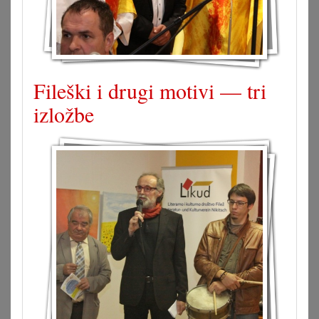
Fileški i drugi motivi — tri
izložbe