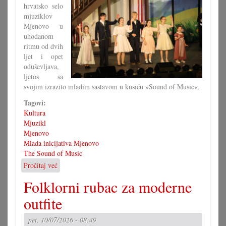
hrvatsko selo
mjuziklov
Mjenovo u
uhodanom
ritmu od dvih
ljet i opet
oduševljava,
ljetos sa
svojim izrazito mladim sastavom u kusiću »Sound of Music«.
Tagovi:
Kultura
Mjuzikl
Mjenovo
Mlada inicijativa Mjenovo
The Sound of Music
Pročitaj već
o
Američki
Folklorni rubac za moderne
hit
na
outfite
mjenovskoj
pozornici
pet, 10/07/2026 - 08:49