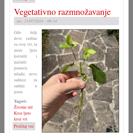
Kako
Vegetativno razmnožavanje
bi
morao
uto, 21/07/2026 - 08:14
izgledati
Zakon
Gdo želji
o
nove rasline
narodni
za svoj vrt, ta
grupa?
more ljeto
(I)
koristiti i
načiniti
pomoću
mladic nove
sadnice za
sadnju u
jesen.
Tagovi:
Životni stil
Kroz ljeto
kroz vrt
Pročitaj već
o
Vegetativno