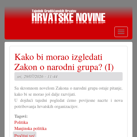
Skoči
na
glavni
sadržaj
Toggle
navigati
Kako bi morao izgledati
Zakon o narodni grupa? (I)
sri, 29/07/2026 - 11:44
Sa skromnom novelom Zakona o narodni grupa ostaje pitanje,
kako bi se morao još dalje razvijati.
U dojdući tajedni pogledat ćemo povijesne nacrte i nova
potribovanja hrvatskih organizacijov.
Tagovi:
Politika
Manjinska politika
Pročitaj već
o