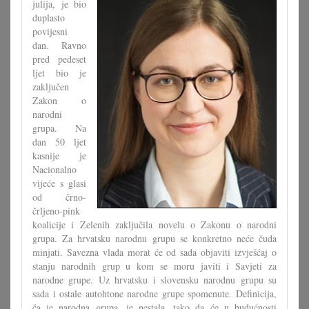
julija, je bio
duplasto
povijesni
dan. Ravno
pred pedeset
ljet bio je
zaključen
Zakon o
narodni
grupa. Na
dan 50 ljet
kasnije je
Nacionalno
vijeće s glasi
od črno-
črljeno-pink
koalicije i Zelenih zaključila novelu o Zakonu o narodni
grupa. Za hrvatsku narodnu grupu se konkretno neće čuda
minjati. Savezna vlada morat će od sada objaviti izvješćaj o
stanju narodnih grup u kom se moru javiti i Savjeti za
narodne grupe. Uz hrvatsku i slovensku narodnu grupu su
sada i ostale autohtone narodne grupe spomenute. Definicija,
ča je narodna grupa, je nestala, tako da će u budućnosti