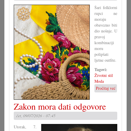
Šari folklorni
rupci ne
moraju
obavezno biti
dio nošnje. U
pravoj
kombinaciji
moru
polipšati
ljetne outfite.
Tagovi:
Životni stil
Moda
Pročitaj već
o
Folklorni
rubac
Zakon mora dati odgovore
za
moderne
čet, 09/07/2026 - 07:45
outfite
Utorak, 7.