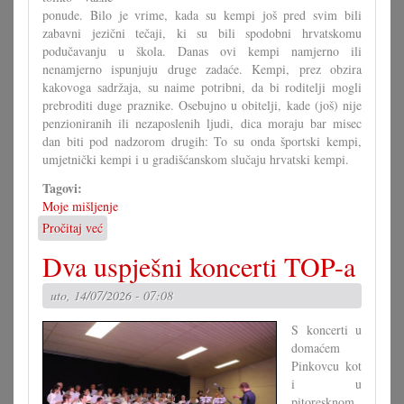
ponude. Bilo je vrime, kada su kempi još pred svim bili
zabavni jezični tečaji, ki su bili spodobni hrvatskomu
podučavanju u škola. Danas ovi kempi namjerno ili
nenamjerno ispunjuju druge zadaće. Kempi, prez obzira
kakovoga sadržaja, su naime potribni, da bi roditelji mogli
prebroditi duge praznike. Osebujno u obitelji, kade (još) nije
penzioniranih ili nezaposlenih ljudi, dica moraju bar misec
dan biti pod nadzorom drugih: To su onda športski kempi,
umjetnički kempi i u gradišćanskom slučaju hrvatski kempi.
Tagovi:
Moje mišljenje
Pročitaj već
o
Hrvatski
Dva uspješni koncerti TOP-a
kempi
važan
uto, 14/07/2026 - 07:08
temelj
S koncerti u
domaćem
Pinkovcu kot
i u
pitoresknom