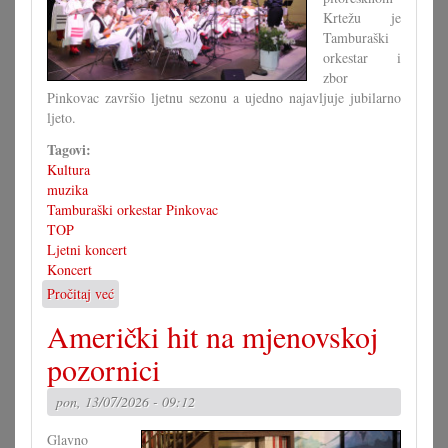
Krtežu je
Tamburaški
orkestar i
zbor
Pinkovac završio ljetnu sezonu a ujedno najavljuje jubilarno
ljeto.
Tagovi:
Kultura
muzika
Tamburaški orkestar Pinkovac
TOP
Ljetni koncert
Koncert
Pročitaj već
o
Dva
Američki hit na mjenovskoj
uspješni
koncerti
pozornici
TOP-
a
pon, 13/07/2026 - 09:12
Glavno