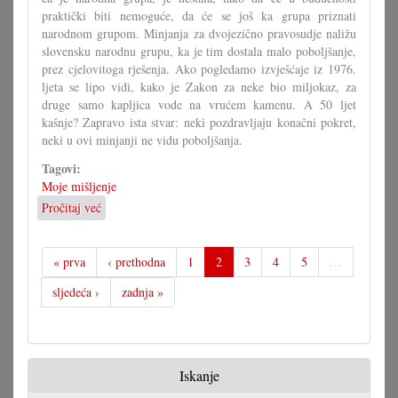
praktički biti nemoguće, da će se još ka grupa priznati
narodnom grupom. Minjanja za dvojezično pravosudje naližu
slovensku narodnu grupu, ka je tim dostala malo poboljšanje,
prez cjelovitoga rješenja. Ako pogledamo izvješćaje iz 1976.
ljeta se lipo vidi, kako je Zakon za neke bio miljokaz, za
druge samo kapljica vode na vrućem kamenu. A 50 ljet
kašnje? Zapravo ista stvar: neki pozdravljaju konačni pokret,
neki u ovi minjanji ne vidu poboljšanja.
Tagovi:
Moje mišljenje
Pročitaj već
o
Zakon
mora
dati
« prva
‹ prethodna
1
2
3
4
5
…
odgovore
sljedeća ›
zadnja »
Iskanje