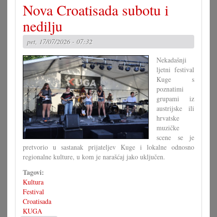
Nova Croatisada subotu i
razmnožavanje
nedilju
pet, 17/07/2026 - 07:32
Nekadašnji
ljetni festival
Kuge s
poznatimi
grupami iz
austrijske ili
hrvatske
muzičke
scene se je
pretvorio u sastanak prijateljev Kuge i lokalne odnosno
regionalne kulture, u kom je narašćaj jako uključen.
Tagovi:
Kultura
Festival
Croatisada
KUGA