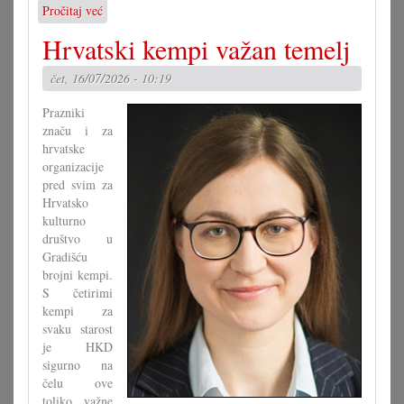
Pročitaj već
o
Nova
Hrvatski kempi važan temelj
Croatisada
subotu
čet, 16/07/2026 - 10:19
i
nedilju
Prazniki
značu i za
hrvatske
organizacije
pred svim za
Hrvatsko
kulturno
društvo u
Gradišću
brojni kempi.
S četirimi
kempi za
svaku starost
je HKD
sigurno na
čelu ove
toliko važne